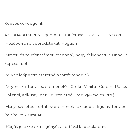
Kedves Vendégeink!
Az AJÁLATKÉRÉS gombra kattintava, ÜZENET SZÖVEGE
mezőben az alábbi adatokat megadni:
-Nevet és telefonszámot megadni, hogy felvehessük Önnel a
kapcsolatot.
-Milyen időpontra szeretné a tortát rendelni?
-Milyen ízű tortát szeretnének? (Csoki, Vanilia, Citrom, Puncs,
Hollandi, Kókusz, Eper, Fekete erdő, Erdei gyümölcs.. stb.)
-Hány szeletes tortát szeretnének az adott figurás tortából
(minimum 20 szelet)
-Kérjük jelezze extra igényét a tortával kapcsolatban.