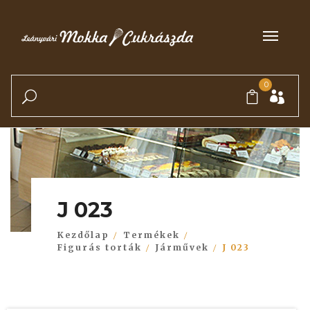
0
J 023
Kezdőlap
Termékek
Figurás torták
Járművek
J 023