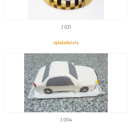
J 021
Ajánlatkérés
J 004