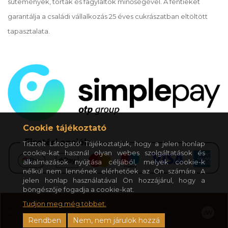
sütemények, torták és fagylaltok minőségével. A fentieket
garantálja a családi vállalkozás 25 éves cukrászatban eltöltött
tapasztalata.
Cookie tájékoztató
Tisztelt Látogató! Tájékoztatjuk, hogy a jelen honlap
cookie-kat használ olyan webes szolgáltatások és
alkalmazások nyújtása céljából, melyek cookie-k
nélkül nem lennének elérhetőek az Ön számára. A
jelen honlap használatával Ön hozzájárul, hogy a
böngészője fogadja a cookie-kat.
Tudjon meg még többet.
© 2020 Mokka Cukrászda - Nyíregyháza. Minden jog fenntartva.
Rendben
Nem, nem járulok hozzá