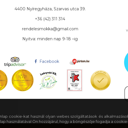
4400 Nyíregyháza, Szarvas utca 39.
+36 (42) 311 314
rendelesmokka@gmail.com
v
Nyitva: minden nap 9-18 –ig
Facebook
 honlap cookie-kat használ olyan webes szolgáltatások és alkalmazáso
lap használatával Ön hozzájárul, hogy a böngészője fogadja a cookie-