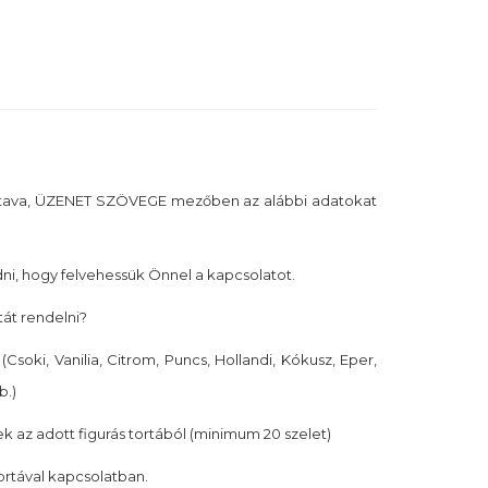
tava, ÜZENET SZÖVEGE mezőben az alábbi adatokat
i, hogy felvehessük Önnel a kapcsolatot.
tát rendelni?
(Csoki, Vanilia, Citrom, Puncs, Hollandi, Kókusz, Eper,
b.)
k az adott figurás tortából (minimum 20 szelet)
tortával kapcsolatban.