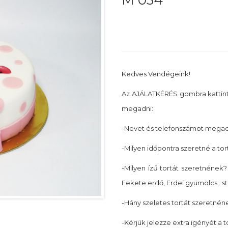
M 034
Kedves Vendégeink!
Az AJÁLATKÉRÉS gombra kattin
megadni:
-Nevet és telefonszámot megadn
-Milyen időpontra szeretné a tor
-Milyen ízű tortát szeretnének? 
Fekete erdő, Erdei gyümölcs.. st
-Hány szeletes tortát szeretnéne
-Kérjük jelezze extra igényét a 