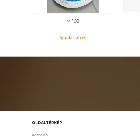
M 102
Ajánlatkérés
OLDALTÉRKÉP
Kezdőlap