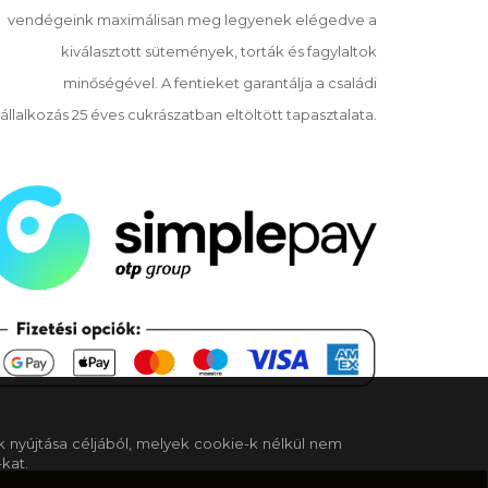
vendégeink maximálisan meg legyenek elégedve a
kiválasztott sütemények, torták és fagylaltok
minőségével. A fentieket garantálja a családi
állalkozás 25 éves cukrászatban eltöltött tapasztalata.
k nyújtása céljából, melyek cookie-k nélkül nem
kat.