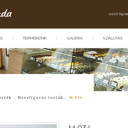
4400 Nyíre
S
TERMÉKEINK
GALÉRIA
SZÁLLÍTÁS
orták
Mesefigurás torták
M 034