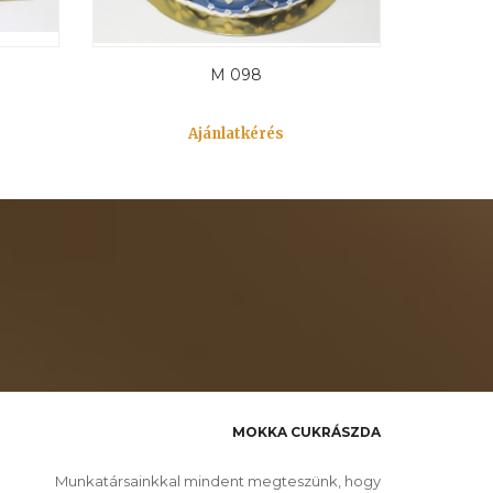
M 098
Ajánlatkérés
MOKKA CUKRÁSZDA
Munkatársainkkal mindent megteszünk, hogy