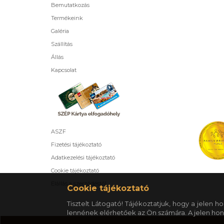
Bemutatkozás
Termékeink
Galéria
Szállítás
Állás
Kapcsolat
ASZF
Fizetési tájékoztató
Adatkezelési tájékoztató
Cookie tájékoztató
Elállás a szerződéstől
Cookie tájékoztató
Tisztelt Látogató! Tájékoztatjuk, hogy a jelen
lennének elérhetőek az Ön számára. A jelen hon