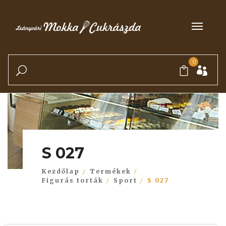
0
S 027
Kezdőlap
Termékek
Figurás torták
Sport
S 027