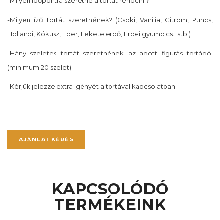
-Milyen időpontra szeretné a tortát rendelni?
-Milyen ízű tortát szeretnének? (Csoki, Vanilia, Citrom, Puncs,
Hollandi, Kókusz, Eper, Fekete erdő, Erdei gyümölcs.. stb.)
-Hány szeletes tortát szeretnének az adott figurás tortából
(minimum 20 szelet)
-Kérjük jelezze extra igényét a tortával kapcsolatban.
AJÁNLATKÉRÉS
KAPCSOLÓDÓ
TERMÉKEINK