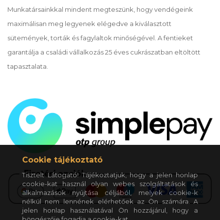
Munkatársainkkal mindent megteszünk, hogy vendégeink
maximálisan meg legyenek elégedve a kiválasztott
sütemények, torták és fagylaltok minőségével. A fentieket
garantálja a családi vállalkozás 25 éves cukrászatban eltöltött
tapasztalata.
Cookie tájékoztató
Tisztelt Látogató! Tájékoztatjuk, hogy a jelen honlap
cookie-kat használ olyan webes szolgáltatások és
alkalmazások nyújtása céljából, melyek cookie-k
nélkül nem lennének elérhetőek az Ön számára. A
jelen honlap használatával Ön hozzájárul, hogy a
böngészője fogadja a cookie-kat.