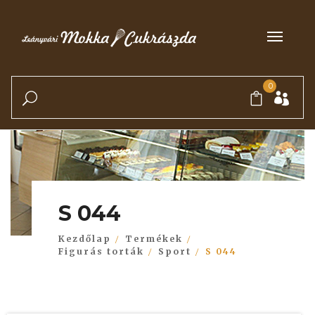
0
S 044
Kezdőlap
Termékek
Figurás torták
Sport
S 044