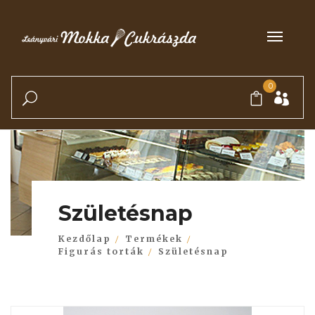
0
Születésnap
Kezdőlap
Termékek
Figurás torták
Születésnap