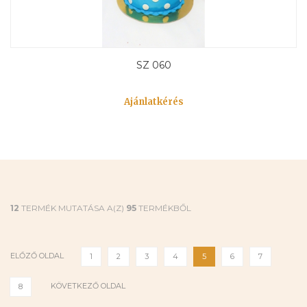
SZ 060
Ajánlatkérés
12
TERMÉK MUTATÁSA A(Z)
95
TERMÉKBŐL
ELŐZŐ OLDAL
1
2
3
4
5
6
7
KÖVETKEZŐ OLDAL
8