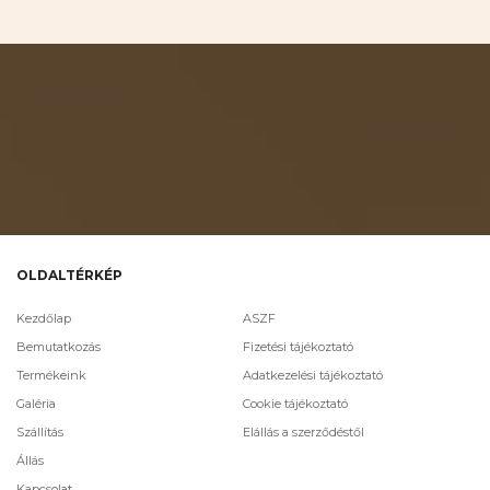
OLDALTÉRKÉP
Kezdőlap
ASZF
Bemutatkozás
Fizetési tájékoztató
Termékeink
Adatkezelési tájékoztató
Galéria
Cookie tájékoztató
Szállítás
Elállás a szerződéstől
Állás
Kapcsolat